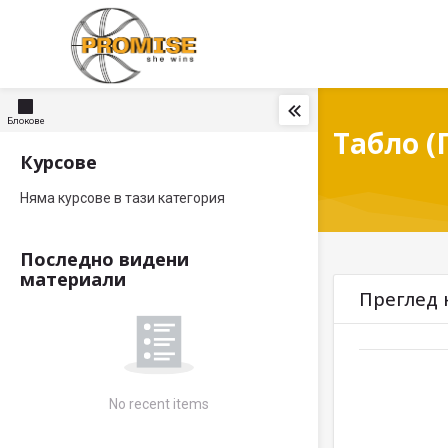
Skip to navigation
Skip to search form
Skip to login form
Прескочи на основното съдържание
Skip to footer
Блокове
Табло (
Курсове
Прескочи Курсове
Няма курсове в тази категория
Последно видени
Прескочи Последно видени материали
материали
Прескочи Прегле
Преглед 
No recent items