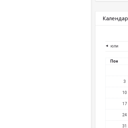
Прескочи Кален
Календа
юли
◀︎
Понедел
Пон
Няма
3
Няма
10
Няма
17
Няма
24
Няма
31