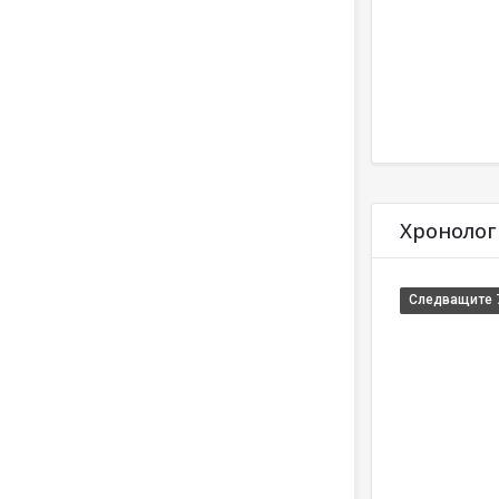
Прескочи Хронол
Хронолог
Следващите 