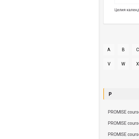
Целия кален
A
B
C
V
W
X
P
PROMISE cours
PROMISE cours
PROMISE cours