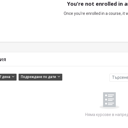
You're not enrolled in 
Once you're enrolled in a course, it 
огия
ия
7 дена
Подреждане по дати
Търсене н
Няма курсове в напре