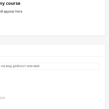
any course
will appear here.
а вид дейност или име
дък