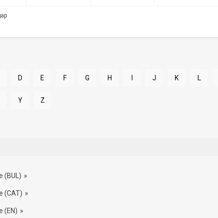
дар
D
E
F
G
H
I
J
K
L
Y
Z
e (BUL)
e (CAT)
e (EN)