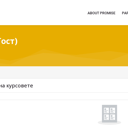
ABOUT PROMISE
PA
Гост)
д на курсовете
на курсовете