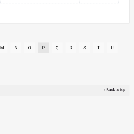
M
N
O
P
Q
R
S
T
U
↑ Back to top